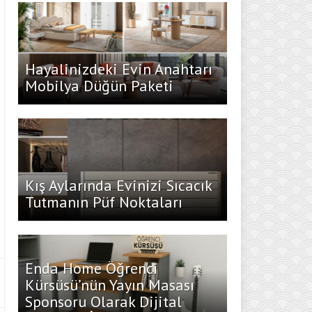
Hayalinizdeki Evin Anahtarı
Mobilya Düğün Paketi
Kış Aylarında Evinizi Sıcacık
Tutmanın Püf Noktaları
Enda Home Öğrenci
Kürsüsü’nün Yayın Masası
Sponsoru Olarak Dijital