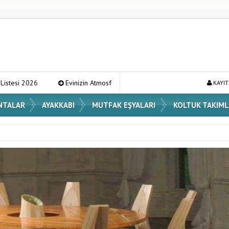
izin Atmosferini Değiştirecek En Şık Vazo Modelleri ve Dekorasyon Fikirleri
KAYIT
NTALAR
AYAKKABI
MUTFAK EŞYALARI
KOLTUK TAKIML