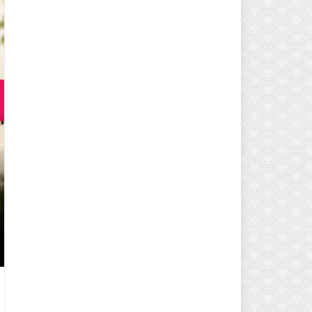
EVINIZIN ATMOSFERINI DEĞIŞTI
MODELLERI VE DEKORASYON FI