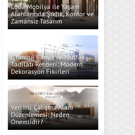
Loda Mobilya ile Yaşam
Alanlarında Şıklık, Konfor ve
Zamansız Tasarım
İstanbul Banyo ve Mutfak
Tadilatı Rehberi: Modern
Dekorasyon Fikirleri
Verimli Çalışma Alanı
Düzenlemesi: Neden
Önemlidir?