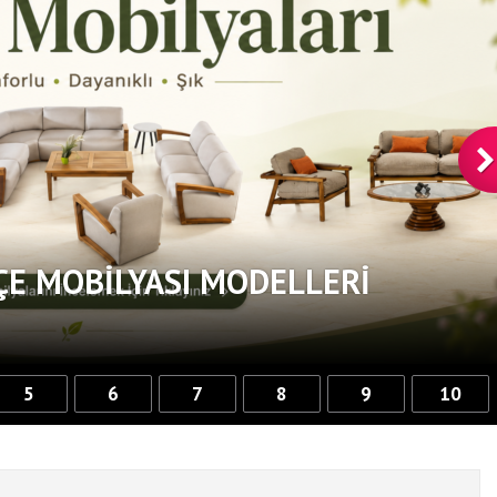
ÇE MOBILYASI MODELLERI
5
6
7
8
9
10