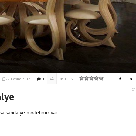
22 Kasım 2013
0
1913
-
+
alye
sa sandalye modelimiz var.