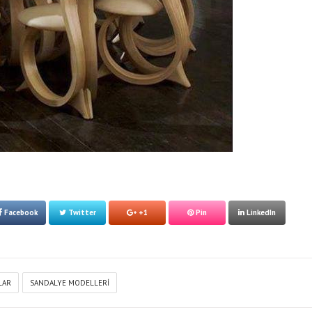
Facebook
Twitter
+1
Pin
LinkedIn
LAR
SANDALYE MODELLERI