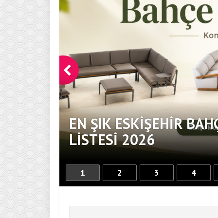
EN ŞIK ESKIŞEHIR BAH
DOKUNUŞ
LISTESI 2026
1
2
3
4