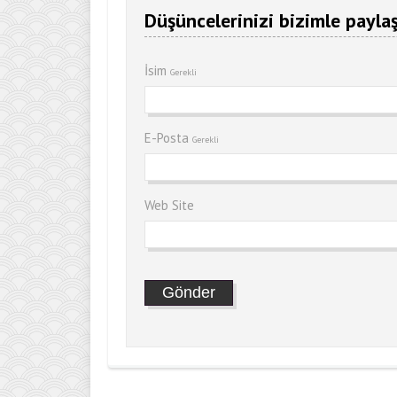
Düşüncelerinizi bizimle paylaş
İsim
Gerekli
E-Posta
Gerekli
Web Site