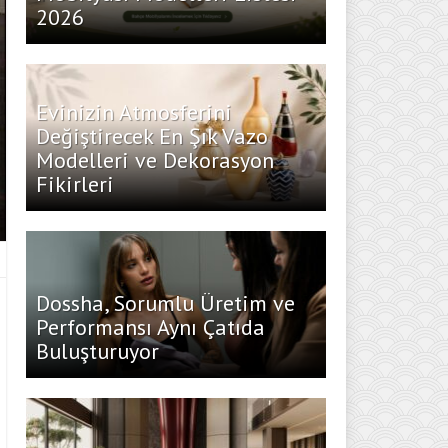
2026
Evinizin Atmosferini
Değiştirecek En Şık Vazo
Modelleri ve Dekorasyon
Fikirleri
Dossha, Sorumlu Üretim ve
Performansı Aynı Çatıda
Buluşturuyor