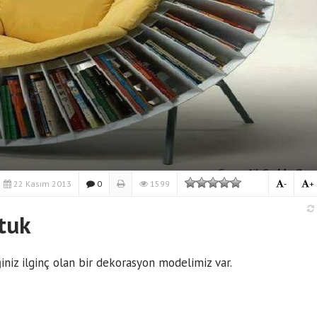
22 Kasım 2013
0
1599
-
+
tuk
iz ilginç olan bir dekorasyon modelimiz var.