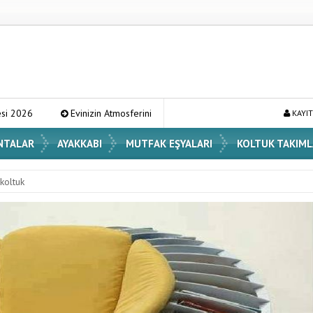
in Atmosferini Değiştirecek En Şık Vazo Modelleri ve Dekorasyon Fikirleri
KAYIT
NTALAR
AYAKKABI
MUTFAK EŞYALARI
KOLTUK TAKIML
koltuk