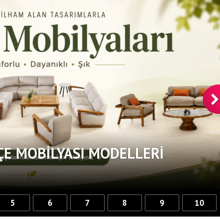
ÇE MOBILYASI MODELLERI
5
6
7
8
9
10