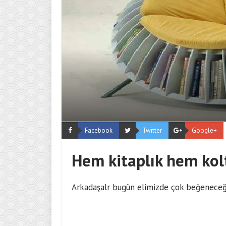
Facebook
Twitter
Google+
Hem kitaplık hem kol
Arkadaşalr bugün elimizde çok beğeneceğin