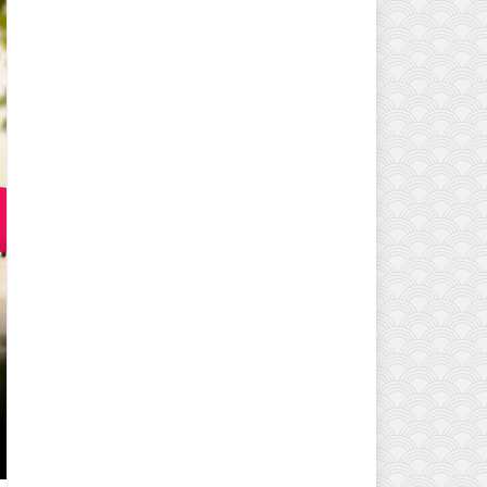
EVINIZIN ATMOSFERINI DEĞIŞTI
MODELLERI VE DEKORASYON FI