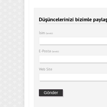
Düşüncelerinizi bizimle paylaş
İsim
Gerekli
E-Posta
Gerekli
Web Site