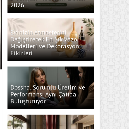
2026
Evinizin Atmosferini
Değiştirecek En Şık Vazo
Modelleri ve Dekorasyon
Fikirleri
Dossha, Sorumlu Üretim ve
Performansı Aynı Çatıda
Buluşturuyor