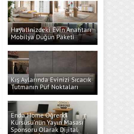
Hayalinizdeki Evin Anahtarı
Mobilya Düğün Paketi
Kış Aylarında Evinizi Sıcacık
Tutmanın Püf Noktaları
Enda Home Öğrenci
Kürsüsü’nün Yayın Masası
Sponsoru Olarak Dijital