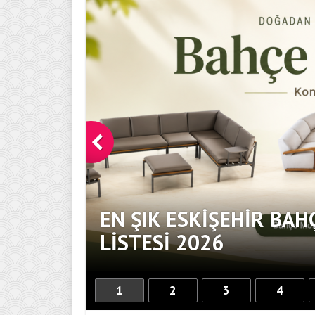
EN ŞIK ESKIŞEHIR BAH
DOKUNUŞ
LISTESI 2026
1
2
3
4