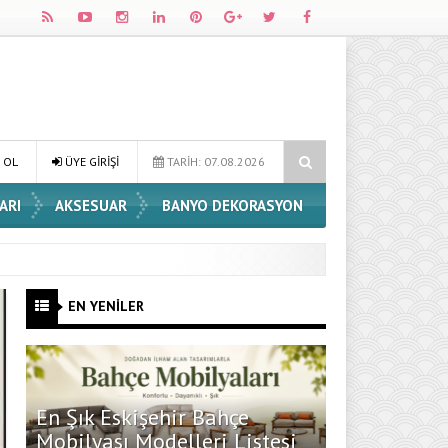
Dossha, Sorumlu Üretim ve Performansı Aynı Çatıda Buluşturuyor
 OL
ÜYE GİRİŞİ
TARİH: 07.08.2026
ARI
AKSESUAR
BANYO DEKORASYON
EN YENİLER
En Şık Eskişehir Bahçe
Mobilyası Modelleri Listesi