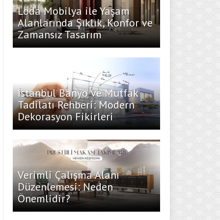
Loda Mobilya ile Yaşam
Alanlarında Şıklık, Konfor ve
Zamansız Tasarım
İstanbul Banyo ve Mutfak
Tadilatı Rehberi: Modern
Dekorasyon Fikirleri
Verimli Çalışma Alanı
Düzenlemesi: Neden
Önemlidir?