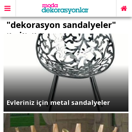
"dekorasyon sandalyeler"
ile İlişikli yazılar
Evleriniz için metal sandalyeler