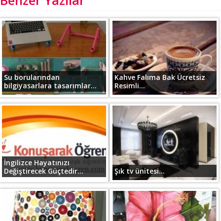
Benzer Yazılar
Su borularından
Kahve Falıma Bak Ücretsiz
bilgiyasarlara tasarımlar...
Resimli...
İngilizce Hayatınızı
Değiştirecek Güçtedir...
Şık tv ünitesi...