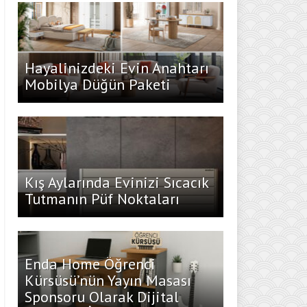
Hayalinizdeki Evin Anahtarı
Mobilya Düğün Paketi
Kış Aylarında Evinizi Sıcacık
Tutmanın Püf Noktaları
Enda Home Öğrenci
Kürsüsü’nün Yayın Masası
Sponsoru Olarak Dijital