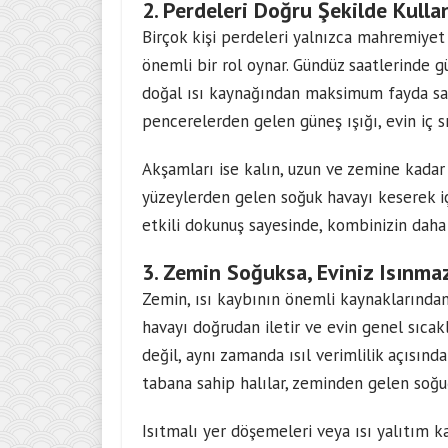
2. Perdeleri Doğru Şekilde Kull
Birçok kişi perdeleri yalnızca mahremiyet v
önemli bir rol oynar. Gündüz saatlerinde gü
doğal ısı kaynağından maksimum fayda sa
pencerelerden gelen güneş ışığı, evin iç sı
Akşamları ise kalın, uzun ve zemine kadar 
yüzeylerden gelen soğuk havayı keserek iç
etkili dokunuş sayesinde, kombinizin daha a
3. Zemin Soğuksa, Eviniz Isınma
Zemin, ısı kaybının önemli kaynaklarından 
havayı doğrudan iletir ve evin genel sıcakl
değil, aynı zamanda ısıl verimlilik açısınd
tabana sahip halılar, zeminden gelen soğuğu
Isıtmalı yer döşemeleri veya ısı yalıtım 