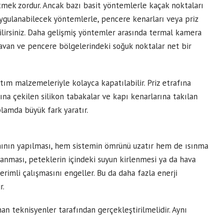
etmek zordur. Ancak bazı basit yöntemlerle kaçak noktaları
 uygulanabilecek yöntemlerle, pencere kenarları veya priz
lirsiniz. Daha gelişmiş yöntemler arasında termal kamera
, tavan ve pencere bölgelerindeki soğuk noktalar net bir
tım malzemeleriyle kolayca kapatılabilir. Priz etrafına
rına çekilen silikon tabakalar ve kapı kenarlarına takılan
plamda büyük fark yaratır.
mının yapılması, hem sistemin ömrünü uzatır hem de ısınma
ıkanması, peteklerin içindeki suyun kirlenmesi ya da hava
erimli çalışmasını engeller. Bu da daha fazla enerji
r.
n teknisyenler tarafından gerçekleştirilmelidir. Aynı