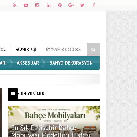
ri
Dossha, Sorumlu Üretim ve Performansı Aynı Çatıda Buluşturuyo
 OL
ÜYE GİRİŞİ
TARİH: 08.08.2026
ARI
AKSESUAR
BANYO DEKORASYON
EN YENİLER
En Şık Eskişehir Bahçe
Mobilyası Modelleri Listesi