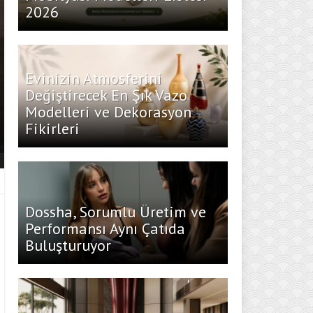
2026
Evinizin Atmosferini
Değiştirecek En Şık Vazo
Modelleri ve Dekorasyon
Fikirleri
Dossha, Sorumlu Üretim ve
Performansı Aynı Çatıda
Buluşturuyor