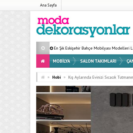
Ana Sayfa
En Şık Eskişehir Bahçe Mobilyası Modelleri Listesi 2026
Ev
MOBILYA
SALON TAKIMLARI
ÇA
»
»
Hobi
Kış Aylarında Evinizi Sıcacık Tutmanı