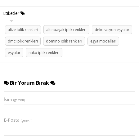
Etiketler
alize iplik renkleri
altınbaşak iplik renkleri
dekorasyon eşyalar
dmc iplik renkleri
domino iplik renkleri
eşya modelleri
eşyalar
nako iplik renkleri
Bir Yorum Bırak
İsim
(gerekli)
E-Posta
(gerekli)