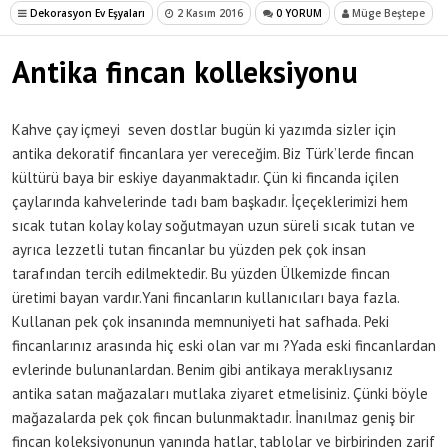
Dekorasyon Ev Eşyaları
2 Kasım 2016
0 YORUM
Müge Beştepe
Antika fincan kolleksiyonu
Kahve çay içmeyi seven dostlar bugün ki yazımda sizler için
antika dekoratif fincanlara yer vereceğim. Biz Türk’lerde fincan
kültürü baya bir eskiye dayanmaktadır. Çün ki fincanda içilen
çaylarında kahvelerinde tadı bam başkadır. İçeçeklerimizi hem
sıcak tutan kolay kolay soğutmayan uzun süreli sıcak tutan ve
ayrıca lezzetli tutan fincanlar bu yüzden pek çok insan
tarafından tercih edilmektedir. Bu yüzden Ülkemizde fincan
üretimi bayan vardır.Yani fincanların kullanıcıları baya fazla.
Kullanan pek çok insanında memnuniyeti hat safhada. Peki
fincanlarınız arasında hiç eski olan var mı ?Yada eski fincanlardan
evlerinde bulunanlardan. Benim gibi antikaya meraklıysanız
antika satan mağazaları mutlaka ziyaret etmelisiniz. Çünki böyle
mağazalarda pek çok fincan bulunmaktadır. İnanılmaz geniş bir
fincan koleksiyonunun yanında hatlar, tablolar ve birbirinden zarif