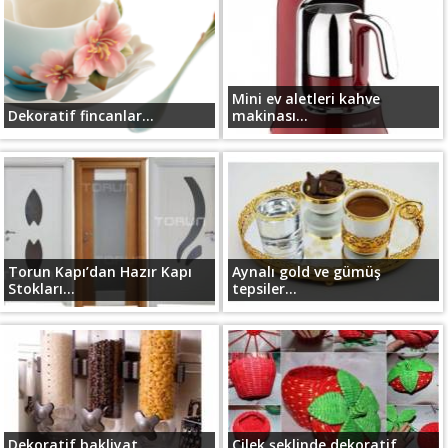
Mini ev aletleri kahve
Dekoratif fincanlar...
makinası...
Torun Kapı’dan Hazır Kapı
Aynalı gold ve gümüş
Stokları...
tepsiler...
Dekoratif bakliyat
Çilek şeklinde dekoratif