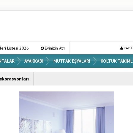
si 2026
Evinizin Atmosferini Değiştirecek En Şık Vazo Modelleri ve 
KAYIT
NTALAR
AYAKKABI
MUTFAK EŞYALARI
KOLTUK TAKIML
ekorasyonları