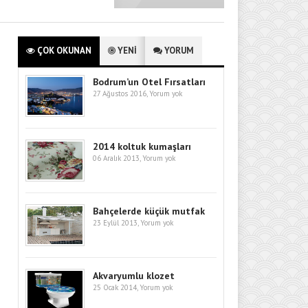
ÇOK OKUNAN
YENİ
YORUM
Bodrum’un Otel Fırsatları
27 Ağustos 2016,
Yorum yok
2014 koltuk kumaşları
06 Aralık 2013,
Yorum yok
Bahçelerde küçük mutfak
23 Eylül 2013,
Yorum yok
Akvaryumlu klozet
25 Ocak 2014,
Yorum yok