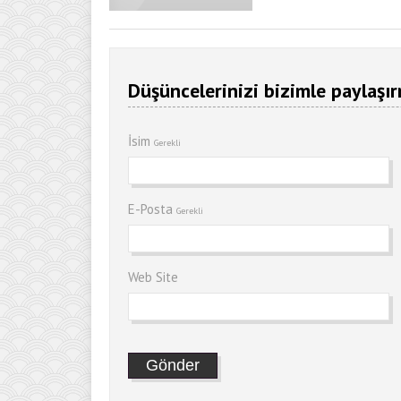
Düşüncelerinizi bizimle paylaşır
İsim
Gerekli
E-Posta
Gerekli
Web Site