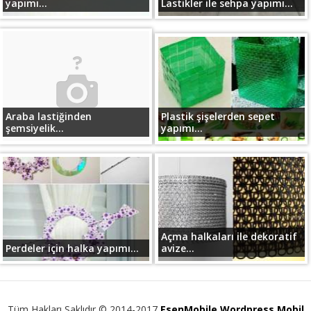
yapımı...
Lastikler ile sehpa yapımı...
Araba lastiğinden
Plastik şişelerden sepet
şemsiyelik...
yapımı...
Açma halkaları ile dekoratif
Perdeler için halka yapımı...
avize...
Tüm Hakları Saklıdır © 2014-2017
EsenMobile Wordpress Mobil