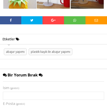
Etiketler
abajur yapımı
plastik kaşık ile abajur yapımı
Bir Yorum Bırak
İsim
(gerekli)
E-Posta
(gerekli)