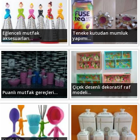
Eğlenceli mutfak
Teneke kutudan mumluk
aksesuarları...
yapımı...
Çiçek desenli dekoratif raf
Puanlı mutfak gereçleri...
modeli...