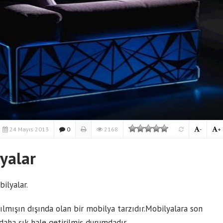
24 Mayıs 2013
0
2168
-
+
yalar
ilyalar.
ılmışın dışında olan bir mobilya tarzıdır.Mobilyalara son
daha şık hale getirilmiş durumdadır.