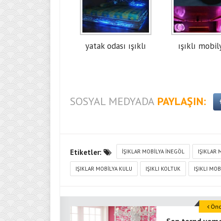
yatak odası ışıklı
ışıklı mobil
SOSYAL MEDYADA
PAYLAŞIN:
Etiketler:
IŞIKLAR MOBILYA INEGÖL
IŞIKLAR 
IŞIKLAR MOBILYA KULU
IŞIKLI KOLTUK
IŞIKLI MO
Önce