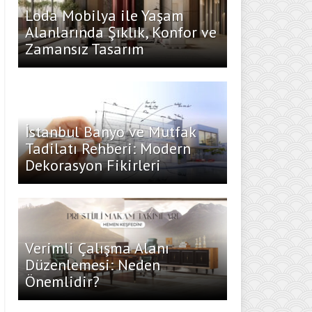
Loda Mobilya ile Yaşam
Alanlarında Şıklık, Konfor ve
Zamansız Tasarım
İstanbul Banyo ve Mutfak
Tadilatı Rehberi: Modern
Dekorasyon Fikirleri
Verimli Çalışma Alanı
Düzenlemesi: Neden
Önemlidir?