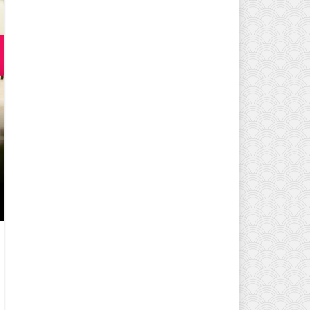
EVINIZIN ATMOSFERINI DEĞIŞTI
MODELLERI VE DEKORASYON FI