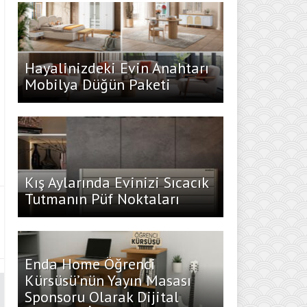
Hayalinizdeki Evin Anahtarı
Mobilya Düğün Paketi
Kış Aylarında Evinizi Sıcacık
Tutmanın Püf Noktaları
Enda Home Öğrenci
Kürsüsü’nün Yayın Masası
Sponsoru Olarak Dijital