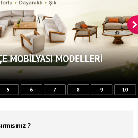
ÇE MOBILYASI MODELLERI
5
6
7
8
9
10
ırmısınız ?