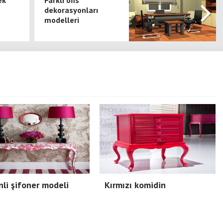
ek
Farklı ofis
dekorasyonları
modelleri
li şifoner modeli
Kırmızı komidin