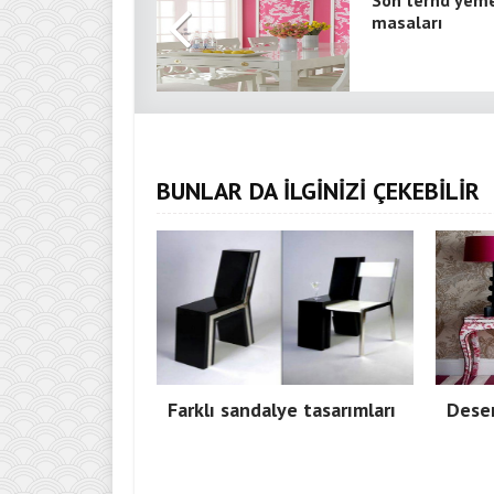
Son ternd yem
masaları
BUNLAR DA İLGİNİZİ ÇEKEBİLİR
Farklı sandalye tasarımları
Desen