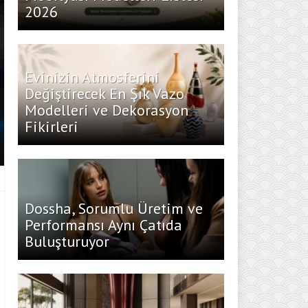
2026
Evinizin Atmosferini
Değiştirecek En Şık Vazo
Modelleri ve Dekorasyon
Fikirleri
Dossha, Sorumlu Üretim ve
Performansı Aynı Çatıda
Buluşturuyor