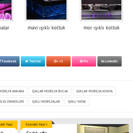
yalar
mavi ışıklı koltuk
mor ışıklı koltuk
Facebook
Twitter
+1
Pin
LinkedIn
MOBILYA ANKARA
IŞIKLAR MOBILYA BUCAK
IŞIKLAR MOBILYA KONYA
BILYA ÖRNEKLERI
IŞIKLI MOBILYALAR
IŞIKLI YATAK
ki Yazı
Sonraki Yazı