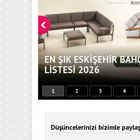
EN ŞIK ESKIŞEHIR BAH
DOKUNUŞ
LISTESI 2026
1
2
3
4
Düşüncelerinizi bizimle paylaş