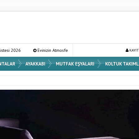
inizin Atmosferini Değiştirecek En Şık Vazo Modelleri ve Dekorasyon Fikirle
KAYIT
NTALAR
AYAKKABI
MUTFAK EŞYALARI
KOLTUK TAKIML