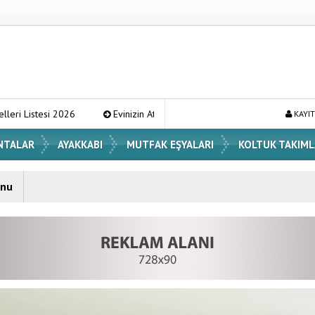
esi 2026
Evinizin Atmosferini Değiştirecek En Şık Vazo Modelleri ve
KAYIT
NTALAR
AYAKKABI
MUTFAK EŞYALARI
KOLTUK TAKIML
onu