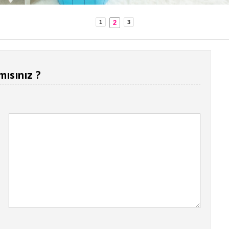
2
1
3
mısınız ?