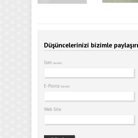
Düşüncelerinizi bizimle paylaşır
İsim
Gerekli
E-Posta
Gerekli
Web Site