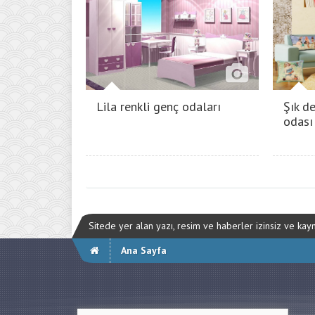
Lila renkli genç odaları
Şık d
odası
Sitede yer alan yazı, resim ve haberler izinsiz ve ka
Ana Sayfa