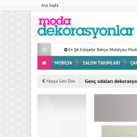
Ana Sayfa
En Şık Eskişehir Bahçe Mobilyası Modelleri List
MOBILYA
SALON TAKIMLARI
ÇA
Genç odaları dekorasy
Yazıya Geri Dön