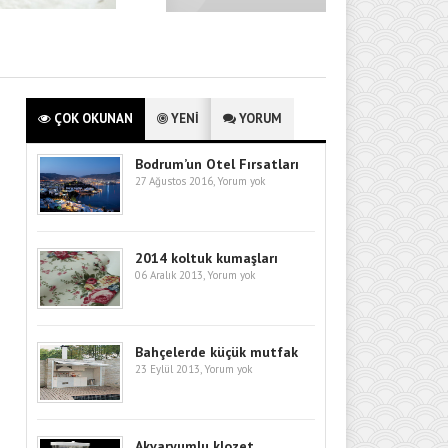
ÇOK OKUNAN
YENİ
YORUM
Bodrum’un Otel Fırsatları
27 Ağustos 2016,
Yorum yok
2014 koltuk kumaşları
06 Aralık 2013,
Yorum yok
Bahçelerde küçük mutfak
23 Eylül 2013,
Yorum yok
Akvaryumlu klozet