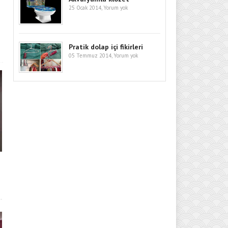
25 Ocak 2014,
Yorum yok
Pratik dolap içi fikirleri
05 Temmuz 2014,
Yorum yok