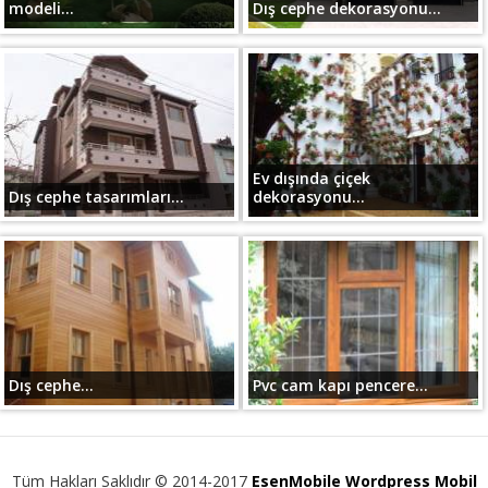
modeli...
Dış cephe dekorasyonu...
Ev dışında çiçek
Dış cephe tasarımları...
dekorasyonu...
Dış cephe...
Pvc cam kapı pencere...
Tüm Hakları Saklıdır © 2014-2017
EsenMobile Wordpress Mobil