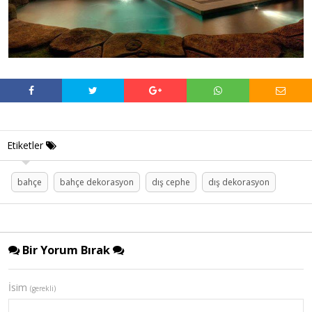
Etiketler
bahçe
bahçe dekorasyon
dış cephe
dış dekorasyon
Bir Yorum Bırak
İsim
(gerekli)