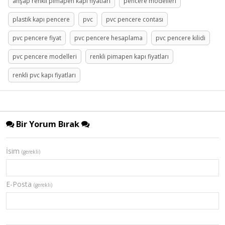
ahşap renkli pimapen kapı fiyatları
pencere modelleri
plastik kapı pencere
pvc
pvc pencere contası
pvc pencere fiyat
pvc pencere hesaplama
pvc pencere kilidi
pvc pencere modelleri
renkli pimapen kapı fiyatları
renkli pvc kapı fiyatları
Bir Yorum Bırak
İsim
(gerekli)
E-Posta
(gerekli)