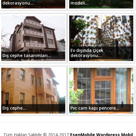
dekorasyonu...
modeli...
Ev dışında çiçek
Dış cephe tasarımları...
dekorasyonu...
Dış cephe...
Pvc cam kapı pencere...
Tüm Hakları Saklıdır © 2014-2017
EsenMobile Wordpress Mobil