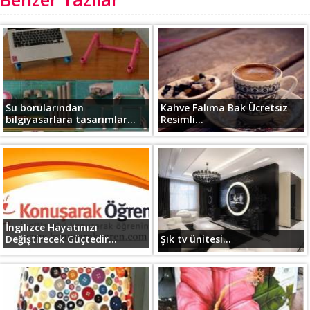
Su borularından
Kahve Falıma Bak Ücretsiz
bilgiyasarlara tasarımlar...
Resimli...
İngilizce Hayatınızı
Değiştirecek Güçtedir...
Şık tv ünitesi...