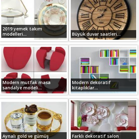
2019 yemek takım
modelleri...
Büyük duvar saatleri...
Modern mutfak masa
Modern dekoratif
sandalye modeli...
kitaplıklar...
Aynalı gold ve gümüş
Farklı dekoratif salon