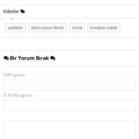
Etiketler
askılıklar
dekorasyon fikirler
tırmık
tırmıktan askılık
Bir Yorum Bırak
İsim
(gerekli)
E-Posta
(gerekli)