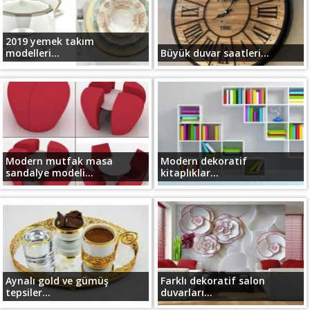
2019 yemek takım
modelleri...
Büyük duvar saatleri...
Modern mutfak masa
Modern dekoratif
sandalye modeli...
kitaplıklar...
Aynalı gold ve gümüş
Farklı dekoratif salon
tepsiler...
duvarları...