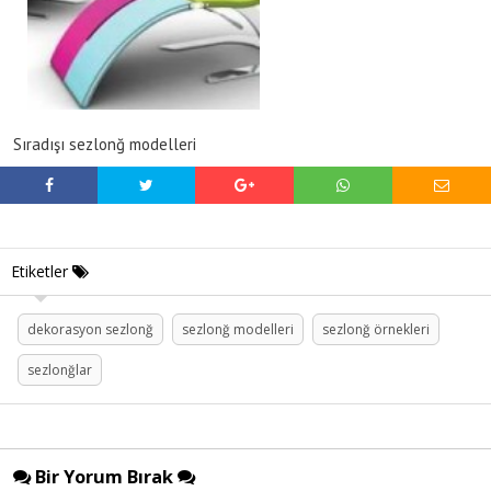
Sıradışı sezlonğ modelleri
Etiketler
dekorasyon sezlonğ
sezlonğ modelleri
sezlonğ örnekleri
sezlonğlar
Bir Yorum Bırak