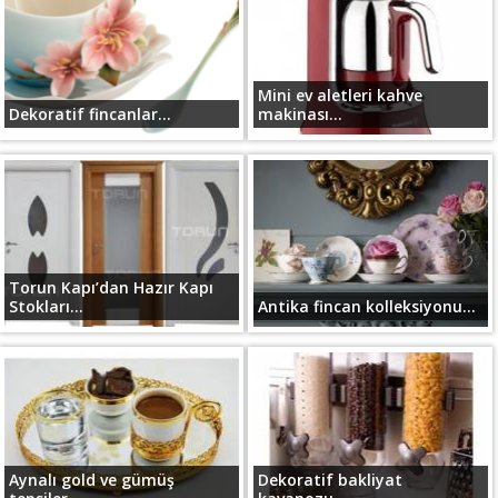
Mini ev aletleri kahve
Dekoratif fincanlar...
makinası...
Torun Kapı’dan Hazır Kapı
Stokları...
Antika fincan kolleksiyonu...
Aynalı gold ve gümüş
Dekoratif bakliyat