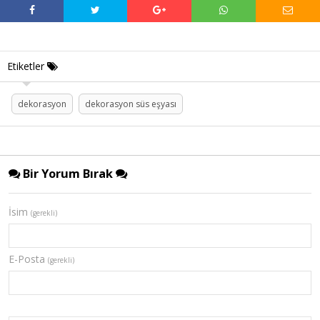
Etiketler
dekorasyon
dekorasyon süs eşyası
Bir Yorum Bırak
İsim
(gerekli)
E-Posta
(gerekli)