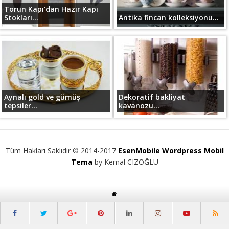
Torun Kapı’dan Hazır Kapı
Stokları...
Antika fincan kolleksiyonu...
Aynalı gold ve gümüş
Dekoratif bakliyat
tepsiler...
kavanozu...
Tüm Hakları Saklıdır © 2014-2017
EsenMobile Wordpress Mobil
Tema
by Kemal CIZOĞLU