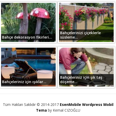
Bahçelerinizi çiçeklerle
Bahçe dekorasyon fikirleri...
süsleme...
Bahçeleriniz için şık taş
Bahçeleriniz için ışıklar...
döşeme...
Tüm Hakları Saklıdır © 2014-2017
EsenMobile Wordpress Mobil
Tema
by Kemal CIZOĞLU