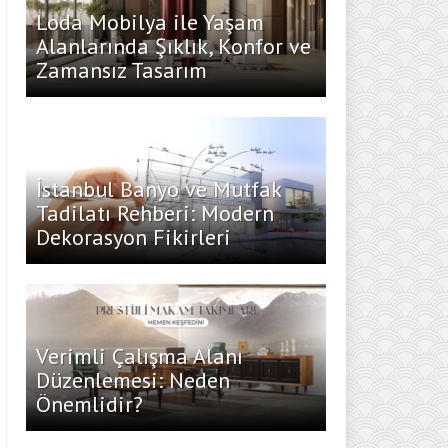
Loda Mobilya ile Yaşam
Alanlarında Şıklık, Konfor ve
Zamansız Tasarım
İstanbul Banyo ve Mutfak
Tadilatı Rehberi: Modern
Dekorasyon Fikirleri
Verimli Çalışma Alanı
Düzenlemesi: Neden
Önemlidir?