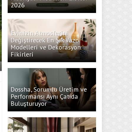
2026
Evinizin Atmosferini
Değiştirecek En Şık Vazo
Modelleri ve Dekorasyon
Fikirleri
Dossha, Sorumlu Üretim ve
Performansı Aynı Çatıda
Buluşturuyor