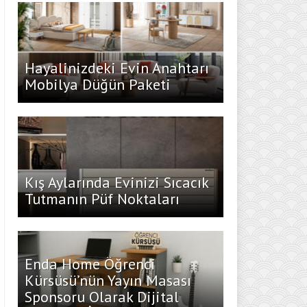
Hayalinizdeki Evin Anahtarı
Mobilya Düğün Paketi
Kış Aylarında Evinizi Sıcacık
Tutmanın Püf Noktaları
Enda Home Öğrenci
Kürsüsü’nün Yayın Masası
Sponsoru Olarak Dijital