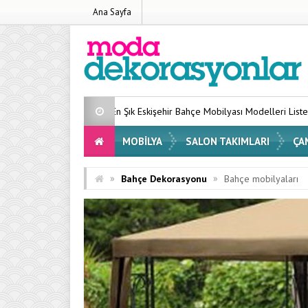
Ana Sayfa
 Şık Eskişehir Bahçe Mobilyası Modelleri Listesi 2026
Evinizin Atm
MOBILYA
SALON TAKIMLARI
ÇA
»
»
Bahçe Dekorasyonu
Bahçe mobilyaları