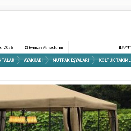
osferini Değiştirecek En Şık Vazo Modelleri ve Dekorasyon Fikirleri
KAYIT
NTALAR
AYAKKABI
MUTFAK EŞYALARI
KOLTUK TAKIML