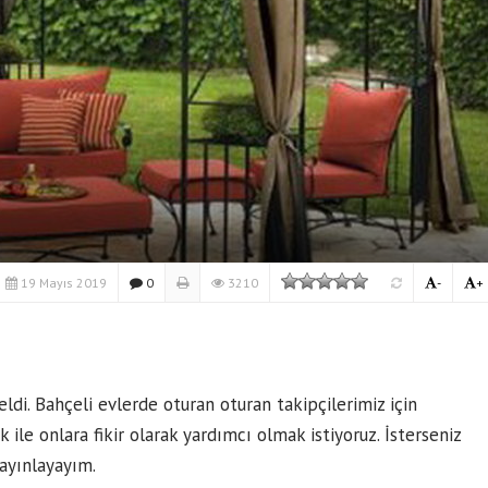
19 Mayıs 2019
0
3210
-
+
di. Bahçeli evlerde oturan oturan takipçilerimiz için
ile onlara fikir olarak yardımcı olmak istiyoruz. İsterseniz
yayınlayayım.