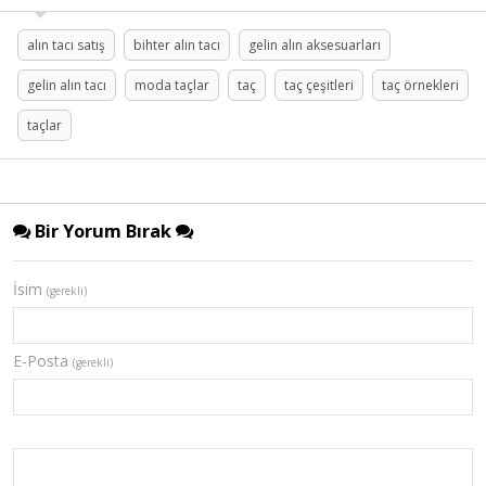
alın tacı satış
bihter alın tacı
gelin alın aksesuarları
gelin alın tacı
moda taçlar
taç
taç çeşitleri
taç örnekleri
taçlar
Bir Yorum Bırak
İsim
(gerekli)
E-Posta
(gerekli)