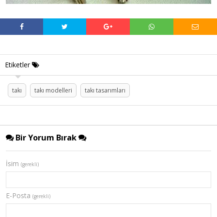
Etiketler
takı
takı modelleri
takı tasarımları
Bir Yorum Bırak
İsim
(gerekli)
E-Posta
(gerekli)