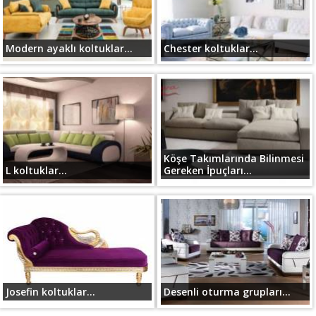
Modern ayaklı koltuklar...
Chester koltuklar...
Köşe Takımlarında Bilinmesi
L koltuklar...
Gereken İpuçları...
Josefin koltuklar...
Desenli oturma grupları...