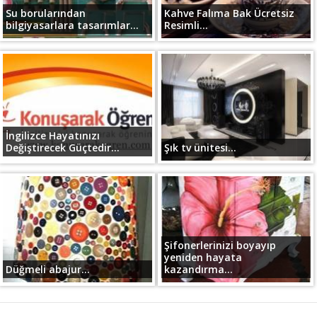
Su borularından
Kahve Falıma Bak Ücretsiz
bilgiyasarlara tasarımlar...
Resimli...
İngilizce Hayatınızı
Değiştirecek Güçtedir...
Şık tv ünitesi...
Şifonerlerinizi boyayıp
yeniden hayata
Düğmeli abajur...
kazandırma...