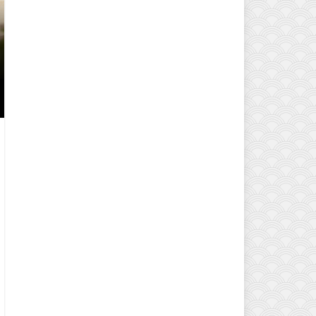
EVINIZIN ATMOSFERINI DEĞIŞTI
MODELLERI VE DEKORASYON FI