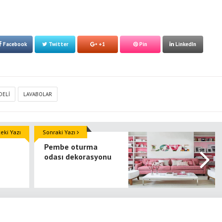
Facebook
Twitter
+1
Pin
LinkedIn
DELI
LAVABOLAR
ki Yazı
Sonraki Yazı
Pembe oturma
odası dekorasyonu