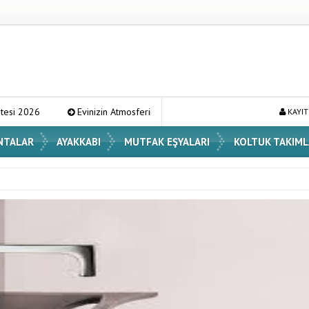
vinizin Atmosferini Değiştirecek En Şık Vazo Modelleri ve Dekorasyon Fikirle
KAYIT
NTALAR
AYAKKABI
MUTFAK EŞYALARI
KOLTUK TAKIML