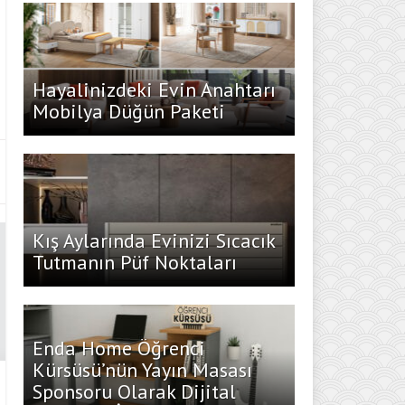
Hayalinizdeki Evin Anahtarı
Mobilya Düğün Paketi
Kış Aylarında Evinizi Sıcacık
Tutmanın Püf Noktaları
Enda Home Öğrenci
Kürsüsü’nün Yayın Masası
Sponsoru Olarak Dijital