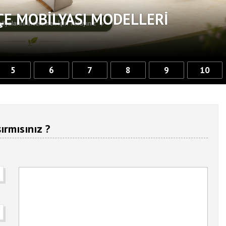
ÇE MOBILYASI MODELLERI
5
6
7
8
9
10
ırmısınız ?