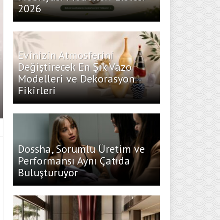
2026
Evinizin Atmosferini
Değiştirecek En Şık Vazo
Modelleri ve Dekorasyon
Fikirleri
Dossha, Sorumlu Üretim ve
Performansı Aynı Çatıda
Buluşturuyor