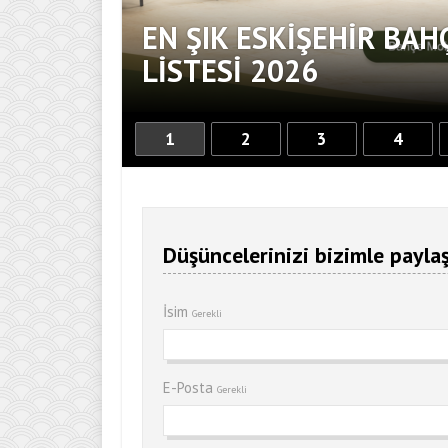
EN ŞIK ESKIŞEHIR BAH
DOKUNUŞ
LISTESI 2026
1
2
3
4
Düşüncelerinizi bizimle paylaş
İsim
Gerekli
E-Posta
Gerekli