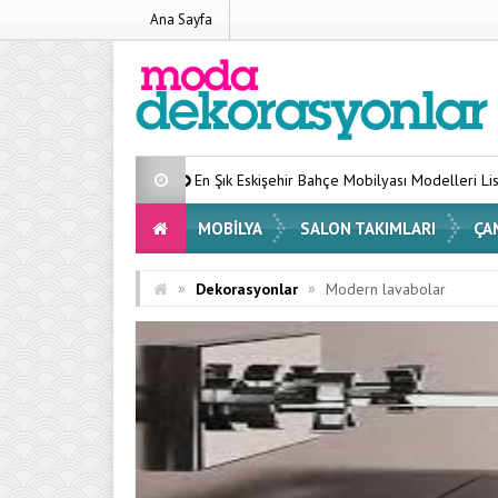
Ana Sayfa
En Şık Eskişehir Bahçe Mobilyası Modelleri Listesi 2026
E
MOBILYA
SALON TAKIMLARI
ÇA
»
»
Dekorasyonlar
Modern lavabolar