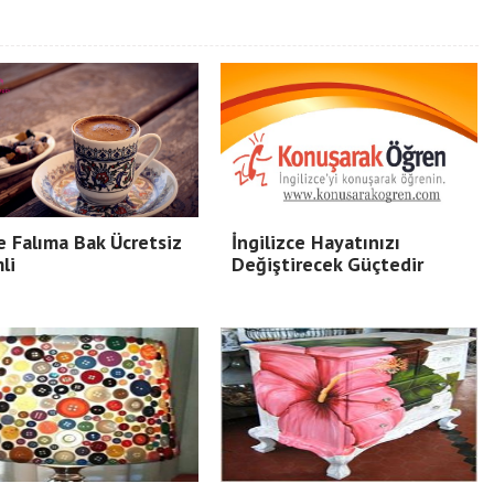
 Falıma Bak Ücretsiz
İngilizce Hayatınızı
li
Değiştirecek Güçtedir