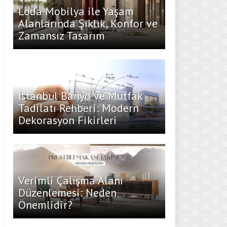
Loda Mobilya ile Yaşam
Alanlarında Şıklık, Konfor ve
Zamansız Tasarım
İstanbul Banyo ve Mutfak
Tadilatı Rehberi: Modern
Dekorasyon Fikirleri
Verimli Çalışma Alanı
Düzenlemesi: Neden
Önemlidir?