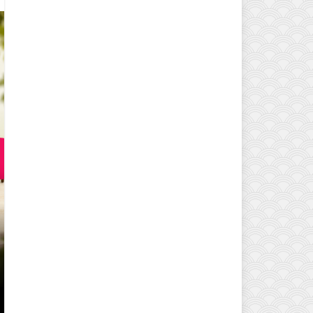
EVINIZIN ATMOSFERINI DEĞIŞTI
MODELLERI VE DEKORASYON FI