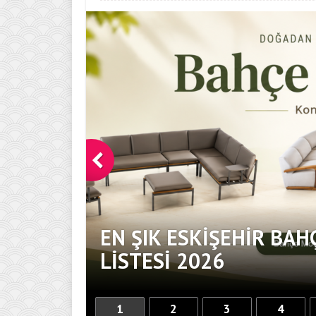
EN ŞIK ESKIŞEHIR BAH
DOKUNUŞ
LISTESI 2026
1
2
3
4