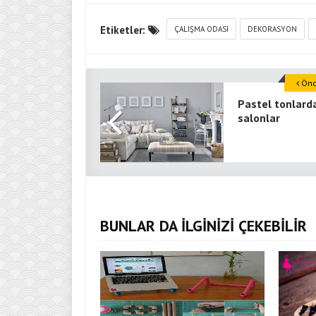
Etiketler:
ÇALIŞMA ODASI
DEKORASYON
Önce
Pastel tonlard
salonlar
BUNLAR DA İLGİNİZİ ÇEKEBİLİR