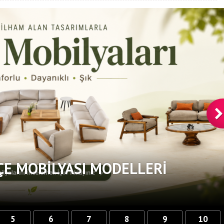
ÇE MOBILYASI MODELLERI
5
6
7
8
9
10