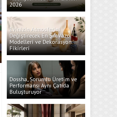
2026
Evinizin Atmosferini
Değiştirecek En Şık Vazo
Modelleri ve Dekorasyon
Fikirleri
Dossha, Sorumlu Üretim ve
Performansı Aynı Çatıda
Buluşturuyor