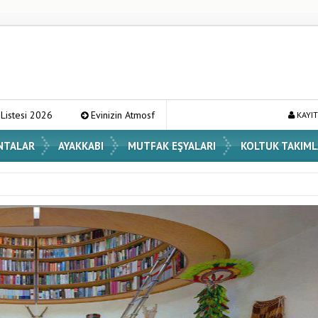
izin Atmosferini Değiştirecek En Şık Vazo Modelleri ve Dekorasyon Fikirleri
KAYIT
NTALAR
AYAKKABI
MUTFAK EŞYALARI
KOLTUK TAKIML