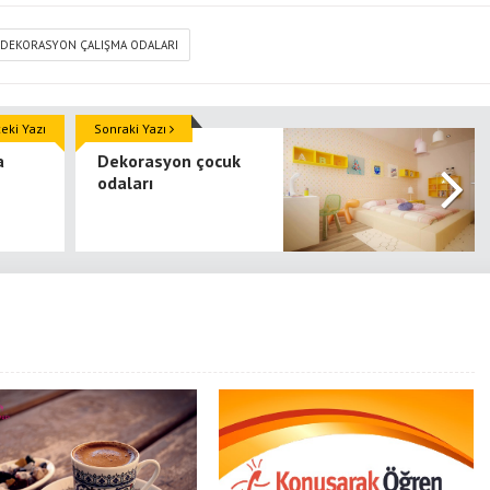
DEKORASYON ÇALIŞMA ODALARI
ki Yazı
Sonraki Yazı
a
Dekorasyon çocuk
odaları