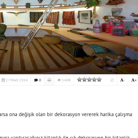
27 Mart 2014
0
1408
-
+
ı
arsa ona değişik olan bir dekorasyon vererek harika çalışma
nına yaptıracağınız kitaplık ile şık dekroasyon bir kitaplık