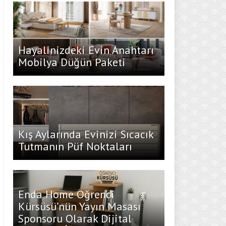
Hayalinizdeki Evin Anahtarı
Mobilya Düğün Paketi
Kış Aylarında Evinizi Sıcacık
Tutmanın Püf Noktaları
Enda Home Öğrenci
Kürsüsü’nün Yayın Masası
Sponsoru Olarak Dijital