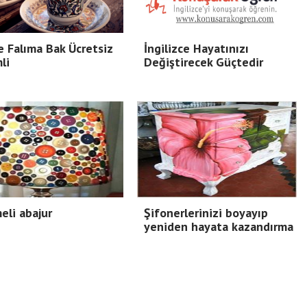
 Falıma Bak Ücretsiz
İngilizce Hayatınızı
li
Değiştirecek Güçtedir
li abajur
Şifonerlerinizi boyayıp
yeniden hayata kazandırma