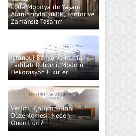
Loda Mobilya ile Yaşam
Alanlarında Şıklık, Konfor ve
Zamansız Tasarım
İstanbul Banyo ve Mutfak
Tadilatı Rehberi: Modern
Dekorasyon Fikirleri
Verimli Çalışma Alanı
Düzenlemesi: Neden
Önemlidir?