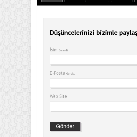
Düşüncelerinizi bizimle paylaş
İsim
Gerekli
E-Posta
Gerekli
Web Site