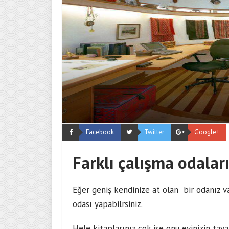
Facebook
Twitter
Google+
Farklı çalışma odalar
Eğer geniş kendinize at olan bir odanız v
odası yapabilrsiniz.
Hele kitaplarınız çok ise onu evinizin tava