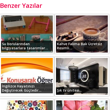
Benzer Yazılar
Su borularından
Kahve Falıma Bak Ücretsiz
bilgiyasarlara tasarımlar...
Resimli...
İngilizce Hayatınızı
Değiştirecek Güçtedir...
Şık tv ünitesi...