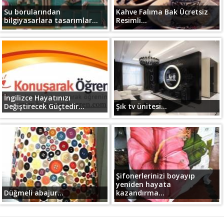
Su borularından
Kahve Falıma Bak Ücretsiz
bilgiyasarlara tasarımlar...
Resimli...
İngilizce Hayatınızı
Değiştirecek Güçtedir...
Şık tv ünitesi...
Şifonerlerinizi boyayıp
yeniden hayata
Düğmeli abajur...
kazandırma...