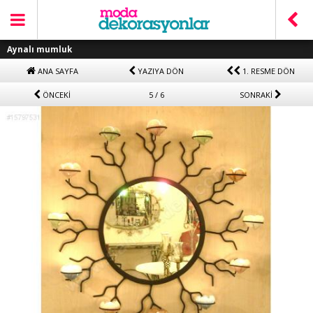
Aynalı mumluk
ANA SAYFA
YAZIYA DÖN
1. RESME DÖN
ÖNCEKİ
5 / 6
SONRAKİ