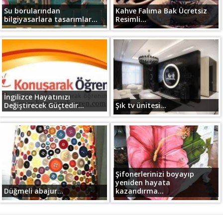
Su borularından
Kahve Falıma Bak Ücretsiz
bilgiyasarlara tasarımlar...
Resimli...
İngilizce Hayatınızı
Değiştirecek Güçtedir...
Şık tv ünitesi...
Şifonerlerinizi boyayıp
yeniden hayata
Düğmeli abajur...
kazandırma...