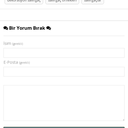
dekorasyon salıngaç
salıngaç örnekleri
salıngaçlar
Bir Yorum Bırak
İsim
(gerekli)
E-Posta
(gerekli)