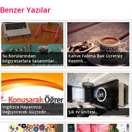
Benzer Yazılar
Su borularından
Kahve Falıma Bak Ücretsiz
bilgiyasarlara tasarımlar...
Resimli...
İngilizce Hayatınızı
Değiştirecek Güçtedir...
Şık tv ünitesi...