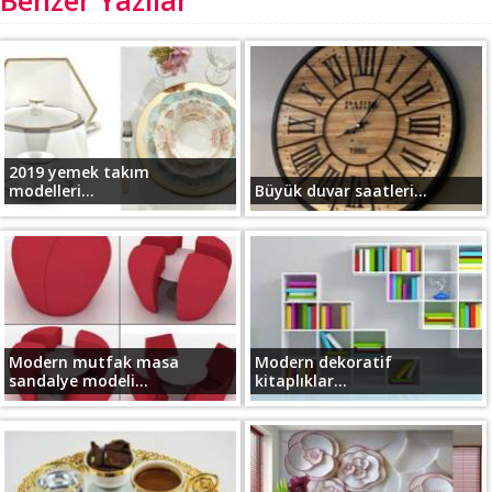
Benzer Yazılar
2019 yemek takım
modelleri...
Büyük duvar saatleri...
Modern mutfak masa
Modern dekoratif
sandalye modeli...
kitaplıklar...