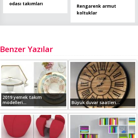
odası takımları
Rengarenk armut
koltuklar
Benzer Yazılar
2019 yemek takım
modelleri...
Büyük duvar saatleri...