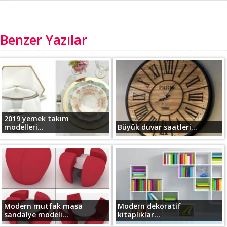
Benzer Yazılar
2019 yemek takım
modelleri...
Büyük duvar saatleri...
Modern mutfak masa
Modern dekoratif
sandalye modeli...
kitaplıklar...