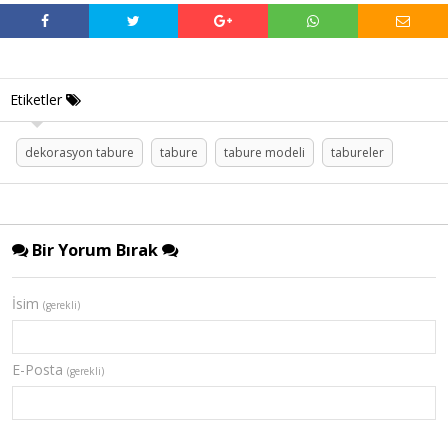
Etiketler
dekorasyon tabure
tabure
tabure modeli
tabureler
Bir Yorum Bırak
İsim
(gerekli)
E-Posta
(gerekli)