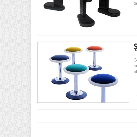
t
Ş
Ç
t
o