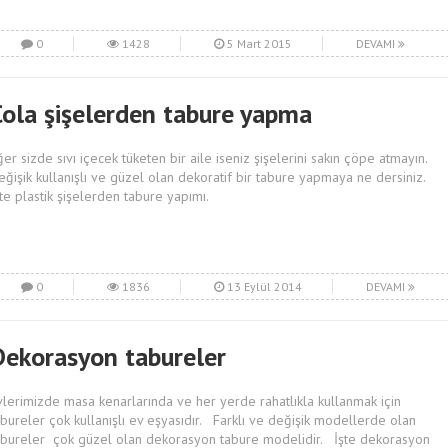
0
1428
5 Mart 2015
DEVAMI
Cola şişelerden tabure yapma
ğer sizde sıvı içecek tüketen bir aile iseniz şişelerini sakın çöpe atmayın.
eğişik kullanışlı ve güzel olan dekoratif bir tabure yapmaya ne dersiniz.
şte plastik şişelerden tabure yapımı.
0
1836
13 Eylül 2014
DEVAMI
Dekorasyon tabureler
vlerimizde masa kenarlarında ve her yerde rahatlıkla kullanmak için
abureler çok kullanışlı ev eşyasıdır. Farklı ve değişik modellerde olan
abureler çok güzel olan dekorasyon tabure modelidir. İşte dekorasyon