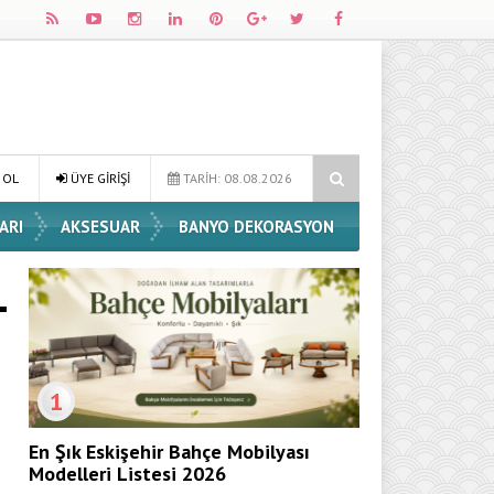
 Dekorasyon Fikirleri
Dossha, Sorumlu Üretim ve Performansı Aynı 
 OL
ÜYE GİRİŞİ
TARİH: 08.08.2026
ARI
AKSESUAR
BANYO DEKORASYON
1
.
En Şık Eskişehir Bahçe Mobilyası
Modelleri Listesi 2026