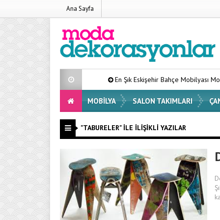
Ana Sayfa
En Şık Eskişehir Bahçe Mobilyası Modelleri List
MOBILYA
SALON TAKIMLARI
ÇA
"TABURELER" ILE İLIŞIKLI YAZILAR
D
Ş
k