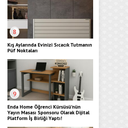
8
Kış Aylarında Evinizi Sıcacık Tutmanın
Püf Noktaları
9
Enda Home Öğrenci Kürsüsü’nün
Yayın Masası Sponsoru Olarak Dijital
Platform İş Birliği Yaptı!