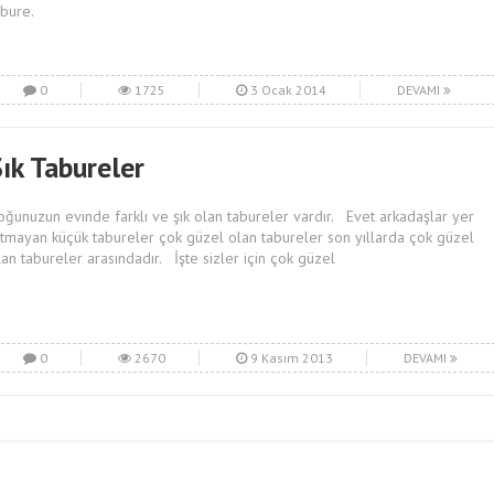
abure.
0
1725
3 Ocak 2014
DEVAMI
ık Tabureler
oğunuzun evinde farklı ve şık olan tabureler vardır. Evet arkadaşlar yer
utmayan küçük tabureler çok güzel olan tabureler son yıllarda çok güzel
lan tabureler arasındadır. İşte sizler için çok güzel
0
2670
9 Kasım 2013
DEVAMI