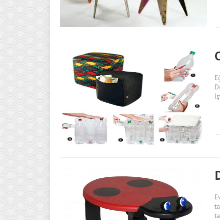
E
D
İ
E
t
t