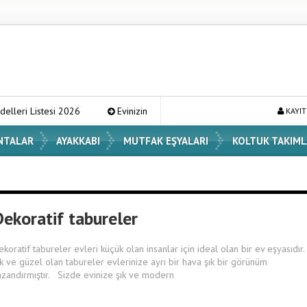
esi 2026
Evinizin Atmosferini Değiştirecek En Şık Vazo Modelleri ve
KAYIT
NTALAR
AYAKKABI
MUTFAK EŞYALARI
KOLTUK TAKIML
Dekoratif tabureler
ekoratif tabureler evleri küçük olan insanlar için ideal olan bir ev eşyasıdır
ık ve güzel olan tabureler evlerinize ayrı bir hava şık bir görünüm
azandırmıştır. Sizde evinize şık ve modern