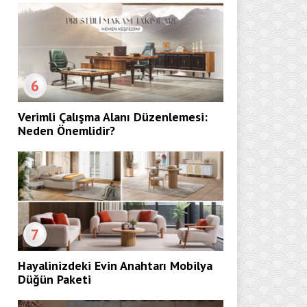
6
Verimli Çalışma Alanı Düzenlemesi:
Neden Önemlidir?
7
Hayalinizdeki Evin Anahtarı Mobilya
Düğün Paketi