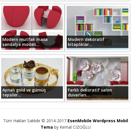
Modern mutfak masa
Modern dekoratif
sandalye modeli...
kitaplıklar...
Aynalı gold ve gümüş
Farklı dekoratif salon
tepsiler...
duvarları...
Tüm Hakları Saklıdır © 2014-2017
EsenMobile Wordpress Mobil
Tema
by Kemal CIZOĞLU