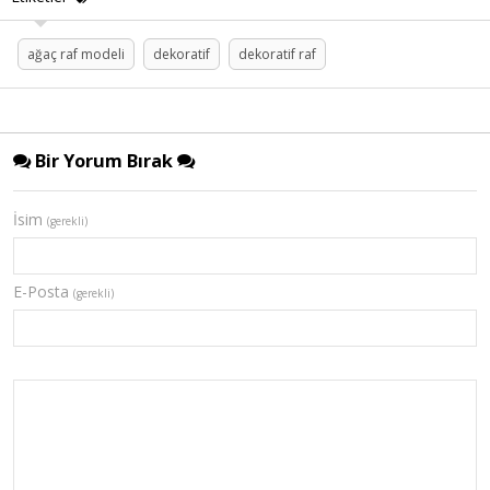
ağaç raf modeli
dekoratif
dekoratif raf
Bir Yorum Bırak
İsim
(gerekli)
E-Posta
(gerekli)