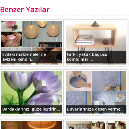
Benzer Yazılar
Evdeki malzemeler ile
Farklı yatak baş ucu
avizeni kendin...
komidinleri...
Bardaklarınızı güzelleştirin...
Duvarlarınıza desen verme...