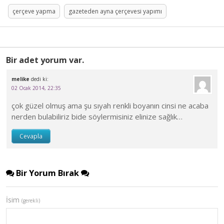
çerçeve yapma
gazeteden ayna çerçevesi yapımı
Bir adet yorum var.
melike
dedi ki:
02 Ocak 2014, 22:35
çok güzel olmuş ama şu sıyah renkli boyanın cinsi ne acaba
nerden bulabiliriz bide söylermisiniz elinize sağlık…
Cevapla
Bir Yorum Bırak
İsim
(gerekli)