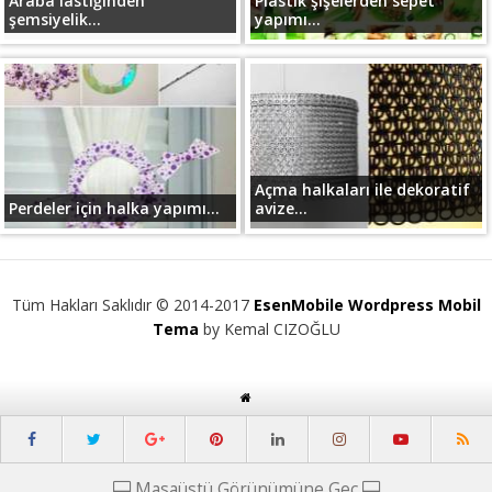
Araba lastiğinden
Plastik şişelerden sepet
şemsiyelik...
yapımı...
Açma halkaları ile dekoratif
Perdeler için halka yapımı...
avize...
Tüm Hakları Saklıdır © 2014-2017
EsenMobile Wordpress Mobil
Tema
by Kemal CIZOĞLU
Masaüstü Görünümüne Geç