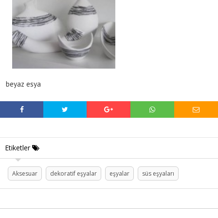
beyaz esya
Etiketler
Aksesuar
dekoratif eşyalar
eşyalar
süs eşyaları