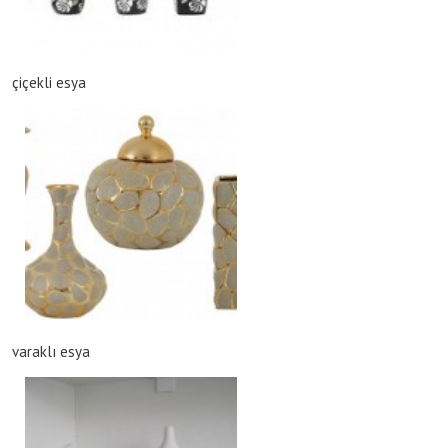
çiçekli esya
varaklı esya