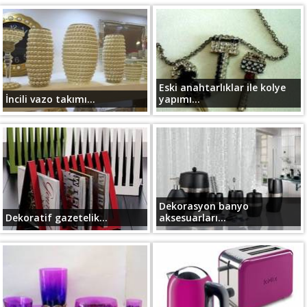
Eski anahtarlıklar ile kolye
İncili vazo takımı...
yapımı...
Dekorasyon banyo
Dekoratif gazetelik...
aksesuarları...