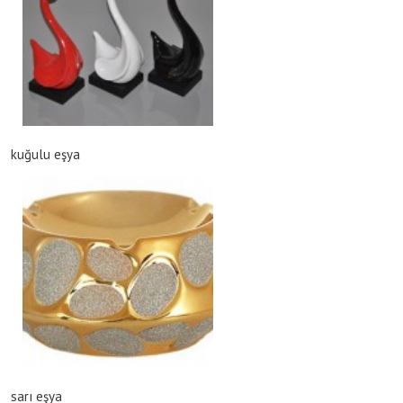
kuğulu eşya
sarı eşya