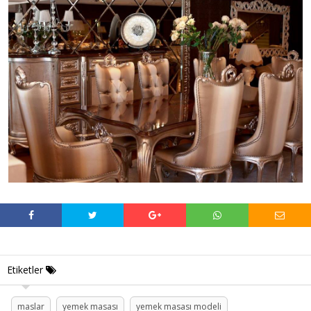
Etiketler
maslar
yemek masası
yemek masası modeli