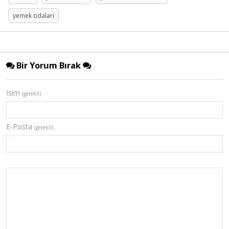
yemek odaları
Bir Yorum Bırak
İsim
(gerekli)
E-Posta
(gerekli)