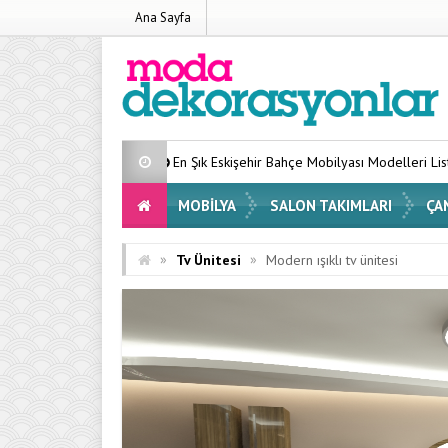
Ana Sayfa
En Şık Eskişehir Bahçe Mobilyası Modelleri Listesi 2026
Evinizi
MOBILYA
SALON TAKIMLARI
ÇA
»
»
Tv Ünitesi
Modern ışıklı tv ünitesi