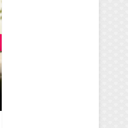
EVINIZIN ATMOSFERINI DEĞIŞTI
MODELLERI VE DEKORASYON FI