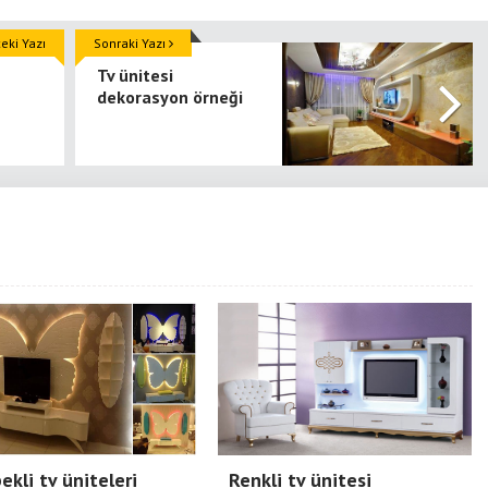
ki Yazı
Sonraki Yazı
Tv ünitesi
dekorasyon örneği
ekli tv üniteleri
Renkli tv ünitesi