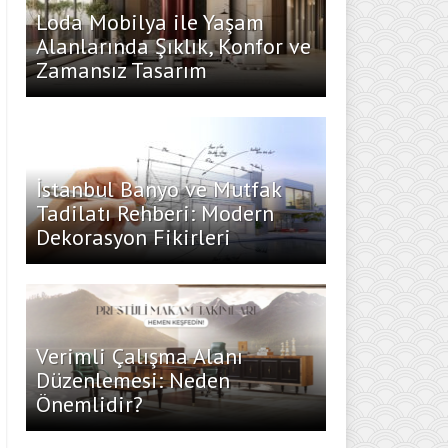
Loda Mobilya ile Yaşam
Alanlarında Şıklık, Konfor ve
Zamansız Tasarım
İstanbul Banyo ve Mutfak
Tadilatı Rehberi: Modern
Dekorasyon Fikirleri
Verimli Çalışma Alanı
Düzenlemesi: Neden
Önemlidir?