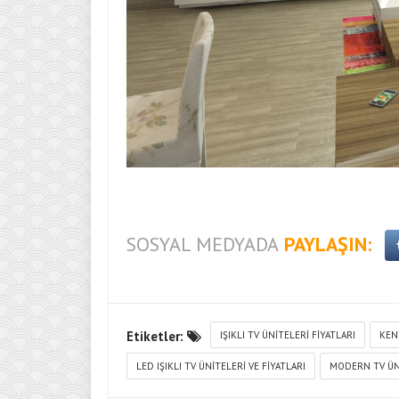
SOSYAL MEDYADA
PAYLAŞIN:
Etiketler:
IŞIKLI TV ÜNITELERI FIYATLARI
KENY
LED IŞIKLI TV ÜNITELERI VE FIYATLARI
MODERN TV ÜN