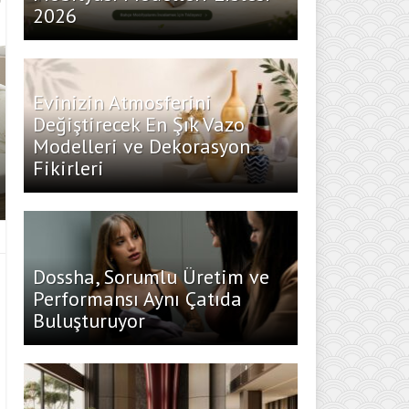
2026
Evinizin Atmosferini
Değiştirecek En Şık Vazo
Modelleri ve Dekorasyon
Fikirleri
Dossha, Sorumlu Üretim ve
Performansı Aynı Çatıda
Buluşturuyor