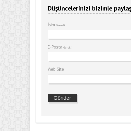
Düşüncelerinizi bizimle paylaş
İsim
Gerekli
E-Posta
Gerekli
Web Site