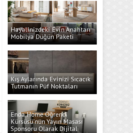
Hayalinizdeki Evin Anahtarı
Mobilya Düğün Paketi
Kış Aylarında Evinizi Sıcacık
Tutmanın Püf Noktaları
Enda Home Öğrenci
Kürsüsü’nün Yayın Masası
Sponsoru Olarak Dijital