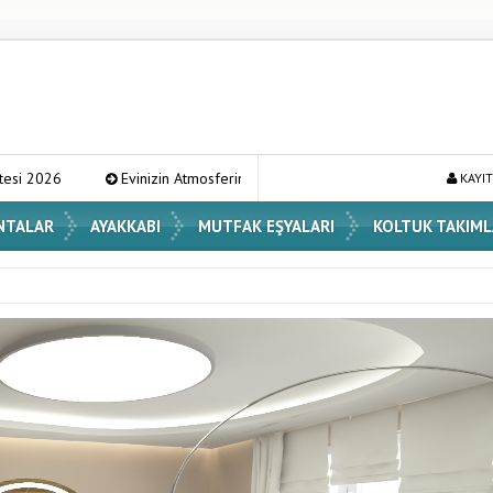
n Atmosferini Değiştirecek En Şık Vazo Modelleri ve Dekorasyon Fikirleri
KAYIT
NTALAR
AYAKKABI
MUTFAK EŞYALARI
KOLTUK TAKIML