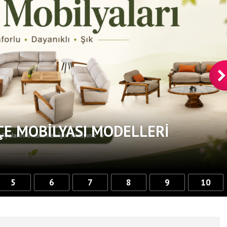
ÇE MOBILYASI MODELLERI
5
6
7
8
9
10