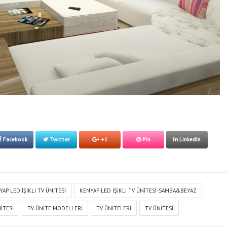
Facebook
Twitter
+1
Pin
LinkedIn
AP LED IŞIKLI TV ÜNITESI
KENYAP LED IŞIKLI TV ÜNITESI-SAMBA&BEYAZ
ITESI
TV ÜNITE MODELLERI
TV ÜNITELERI
TV ÜNITESI