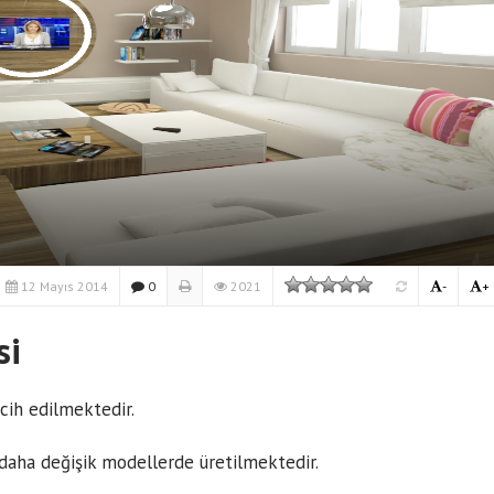
12 Mayıs 2014
0
2021
-
+
si
rcih edilmektedir.
 daha değişik modellerde üretilmektedir.