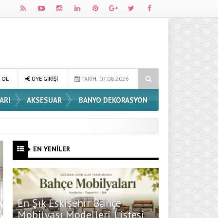
Dossha, Sorumlu Üretim ve Performansı Aynı Çatıda Buluşturuyor
 OL
ÜYE GİRİŞİ
TARİH: 07.08.2026
ARI
AKSESUAR
BANYO DEKORASYON
EN YENİLER
En Şık Eskişehir Bahçe
Mobilyası Modelleri Listesi