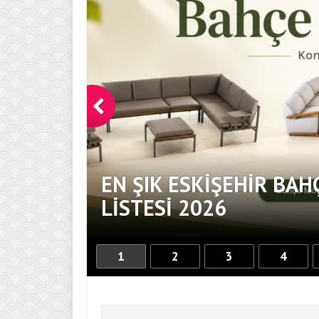
EN ŞIK ESKIŞEHIR BAH
DOKUNUŞ
LISTESI 2026
1
2
3
4