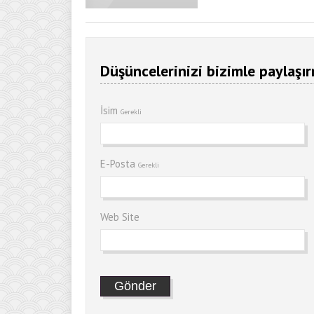
Düşüncelerinizi bizimle paylaşır
İsim
Gerekli
E-Posta
Gerekli
Web Site