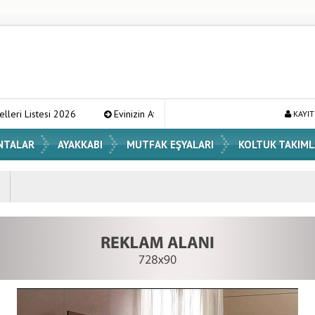
tesi 2026
Evinizin Atmosferini Değiştirecek En Şık Vazo Modelleri ve
KAYIT
NTALAR
AYAKKABI
MUTFAK EŞYALARI
KOLTUK TAKIML