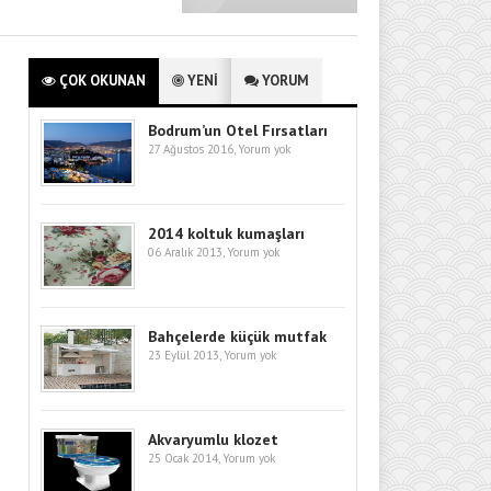
ÇOK OKUNAN
YENİ
YORUM
Bodrum’un Otel Fırsatları
27 Ağustos 2016,
Yorum yok
2014 koltuk kumaşları
06 Aralık 2013,
Yorum yok
Bahçelerde küçük mutfak
23 Eylül 2013,
Yorum yok
Akvaryumlu klozet
25 Ocak 2014,
Yorum yok