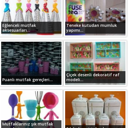
Eğlenceli mutfak
Teneke kutudan mumluk
aksesuarları...
yapımı...
Çiçek desenli dekoratif raf
Puanlı mutfak gereçleri...
modeli...
Mutfaklarınız şık mutfak