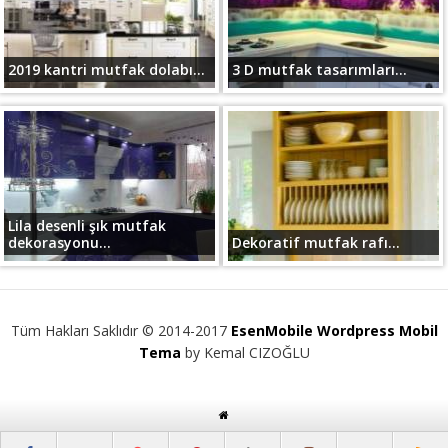
2019 kantri mutfak dolabı...
3 D mutfak tasarımları...
Lila desenli şık mutfak
dekorasyonu...
Dekoratif mutfak rafı...
Tüm Hakları Saklıdır © 2014-2017
EsenMobile Wordpress Mobil
Tema
by Kemal CIZOĞLU