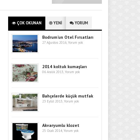
ÇOK OKUNAN
YENİ
YORUM
Bodrum’un Otel Fırsatları
27 Ağustos 2016,
Yorum yok
2014 koltuk kumaşları
06 Aralık 2013,
Yorum yok
Bahçelerde küçük mutfak
23 Eylül 2013,
Yorum yok
Akvaryumlu klozet
25 Ocak 2014,
Yorum yok