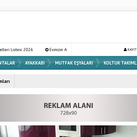
esi 2026
Evinizin Atmosferini Değiştirecek En Şık Vazo Modelleri ve
KAYIT
NTALAR
AYAKKABI
MUTFAK EŞYALARI
KOLTUK TAKIML
nları