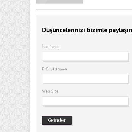
Düşüncelerinizi bizimle paylaşır
İsim
Gerekli
E-Posta
Gerekli
Web Site