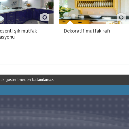
esenli şık mutfak
Dekoratif mutfak rafı
asyonu
ynak gösterilmeden kullanılamaz.